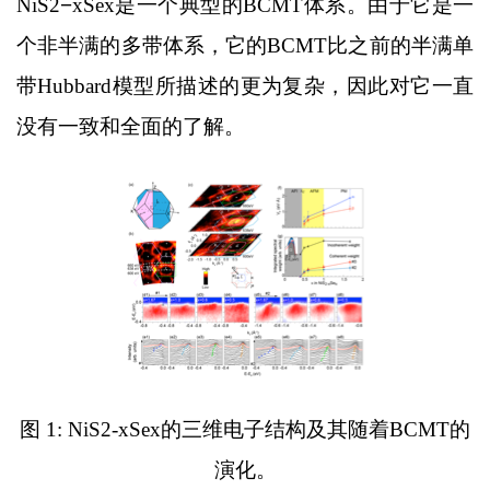
NiS2
−
xSex
是一个典型的
BCMT
体系。由于它是一
个非半满的多带体系，它的
BCMT
比之前的半满单
带
Hubbard
模型所描述的更为复杂，因此对它一直
没有一致和全面的了解。
图
1: NiS2-xSex
的三维电子结构及其随着
BCMT
的
演化。