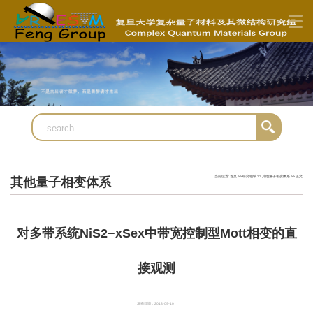
当前位置:
首页
>>
研究领域
>>
其他量子相变体系
>> 正文
其他量子相变体系
对多带系统NiS2−xSex中带宽控制型Mott相变的直
接观测
发布日期：2013-09-10