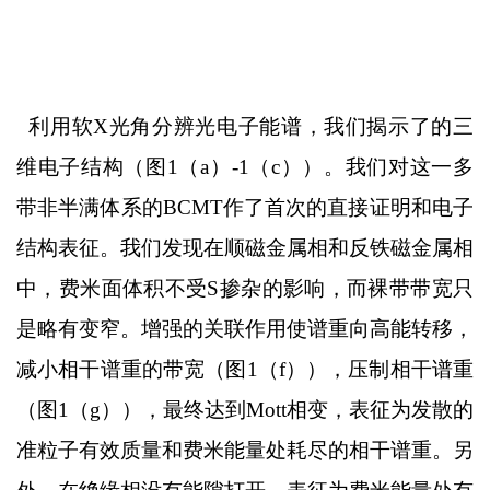
利用软
X
光角分辨光电子能谱，我们揭示了的三
维电子结构（图
1
（
a
）
-1
（
c
））。我们对这一多
带非半满体系的
BCMT
作了首次的直接证明和电子
结构表征。我们发现在顺磁金属相和反铁磁金属相
中，费米面体积不受
S
掺杂的影响，而裸带带宽只
是略有变窄。增强的关联作用使谱重向高能转移，
减小相干谱重的带宽（图
1
（
f
）），压制相干谱重
（图
1
（
g
）），最终达到
Mott
相变，表征为发散的
准粒子有效质量和费米能量处耗尽的相干谱重。另