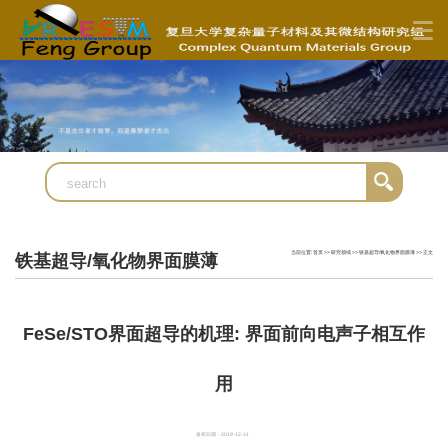
当前位置:
首页
>>
研究领域
>>
铁基超导/氧化物界面膜薄
>> 正文
铁基超导/氧化物界面膜薄
FeSe/STO界面超导的机理: 界面前向电声子相互作
用
发布日期：2019-12-31